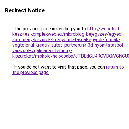
Redirect Notice
The previous page is sending you to
http://weboldal-
keszites.komplexweb.eu/microblog-bejegyzes/egyedi-
sutemeny-kiszurok-3d-nyomtatassal-egyedi-formak-
vegtelenul-kreativ-sutes-partnerunk-3d-nyomtatasbol-
varazsol-izgalmas-sutemeny-
kiszurokat/miskolc/hejocsaba/JTBEdCU4RCVDQiVG
If you do not want to visit that page, you can
return to
the previous page
.