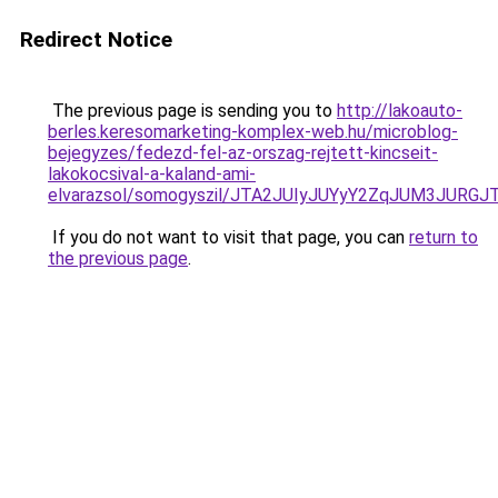
Redirect Notice
The previous page is sending you to
http://lakoauto-
berles.keresomarketing-komplex-web.hu/microblog-
bejegyzes/fedezd-fel-az-orszag-rejtett-kincseit-
lakokocsival-a-kaland-ami-
elvarazsol/somogyszil/JTA2JUIyJUYyY2ZqJUM3JU
If you do not want to visit that page, you can
return to
the previous page
.